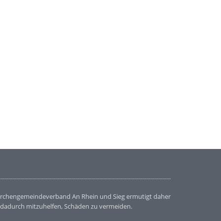
r Kirchengemeindeverband An Rhein und Sieg ermutigt daher
 dadurch mitzuhelfen, Schäden zu vermeiden.