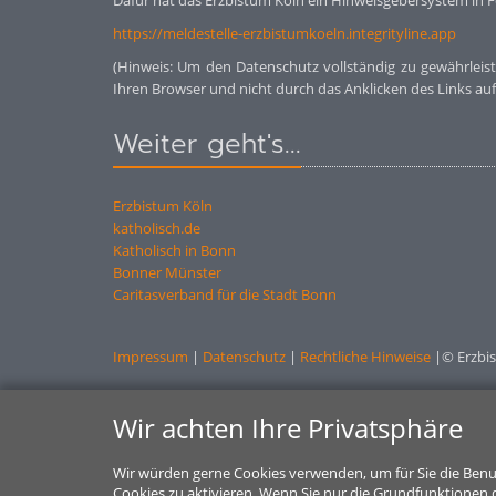
Dafür hat das Erzbistum Köln ein Hinweisgebersystem in F
https://meldestelle-erzbistumkoeln.integrityline.app
(Hinweis: Um den Datenschutz vollständig zu gewährleist
Ihren Browser und nicht durch das Anklicken des Links auf
Weiter geht's...
Erzbistum Köln
katholisch.de
Katholisch in Bonn
Bonner Münster
Caritasverband für die Stadt Bonn
Impressum
|
Datenschutz
|
Rechtliche Hinweise
|© Erzbi
Wir achten Ihre Privatsphäre
Wir würden gerne Cookies verwenden, um für Sie die Benu
Cookies zu aktivieren. Wenn Sie nur die Grundfunktionen d