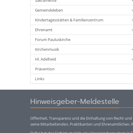
Sakramente
Gemeindeleben
Kindertagesstätten & Familienzentrum
Ehrenamt
Forum Pauluskirche
Kirchenmusik
Hl. Adelheid
Prävention
Links
Hinweisgeber-Meldestelle
Offenheit, Transparenz und die Einhaltung von Recht und 
seine Mitarbeitenden, Praktikanten und Ehrenamtlichen, 