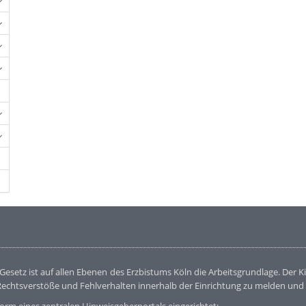
Gesetz ist auf allen Ebenen des Erzbistums Köln die Arbeitsgrundlage. De
Rechtsverstöße und Fehlverhalten innerhalb der Einrichtung zu melden und