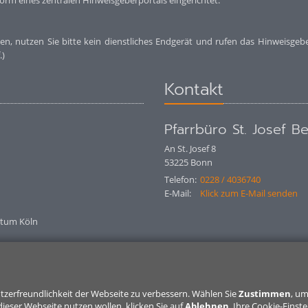
orm eines zentralen Hinweisgeberportals eingerichtet:
en, nutzen Sie bitte kein dienstliches Endgerät und rufen das Hinweisgebe
.)
Kontakt
Pfarrbüro St. Josef B
An St. Josef 8
53225
Bonn
Telefon:
0228 / 4036740
E-Mail:
Klick zum E-Mail senden
stum Köln
tzerfreundlichkeit der Webseite zu verbessern. Wählen Sie
Zustimmen
, u
ieser Webseite nutzen wollen, klicken Sie auf
Ablehnen
. Ihre Cookie-Einst